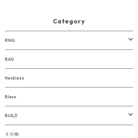
Category
RING
サンダル
BAG
Neckless
Bless
BUILD
sheet
その他