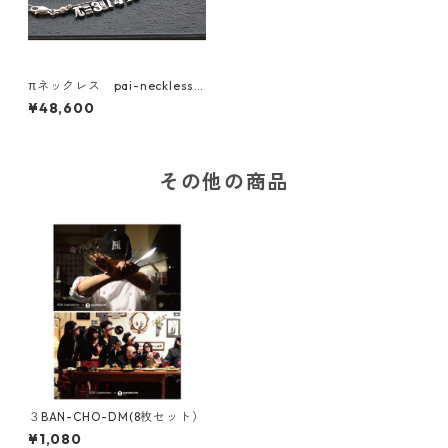
πネックレス pai-neckless S
ILVER925
¥48,600
その他の商品
３BAN-CHO-DM(8枚セット）
¥1,080