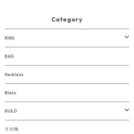
Category
RING
サンダル
BAG
Neckless
Bless
BUILD
sheet
その他